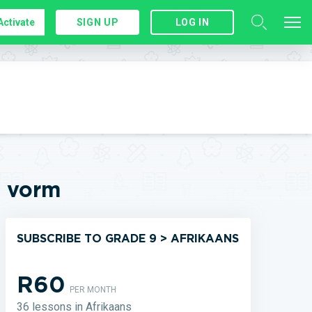
Activate
SIGN UP
LOG IN
e vorm
SUBSCRIBE TO GRADE 9 > AFRIKAANS
R60
PER MONTH
36 lessons in Afrikaans