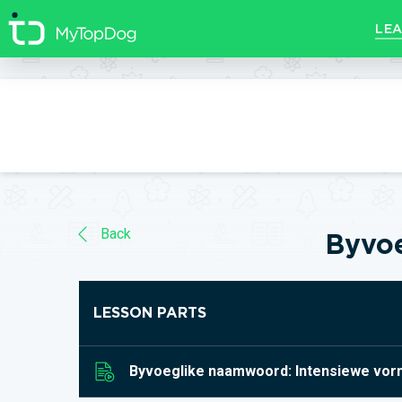
//]]>
LEA
Back
Byvoe
LESSON PARTS
Byvoeglike naamwoord: Intensiewe vor