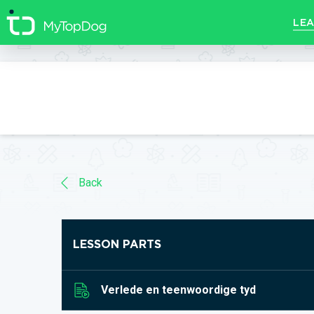
//]]>
LEA
Back
LESSON PARTS
Verlede en teenwoordige tyd