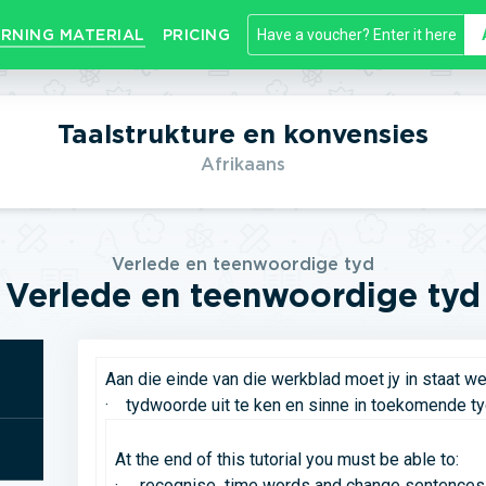
RNING MATERIAL
PRICING
Taalstrukture en konvensies
Afrikaans
Verlede en teenwoordige tyd
Verlede en teenwoordige tyd
Aan die einde van die werkblad moet jy in staat w
· tydwoorde uit te ken en sinne in toekomende ty
At the end of this tutorial you must be able to:
· recognise time words and change sentences i