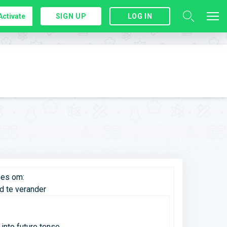
Activate
SIGN UP
LOG IN
ees om:
d te verander
nto future tense