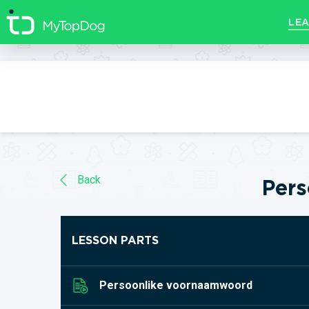
//]]>
LEA
Back
Pers
LESSON PARTS
Persoonlike voornaamwoord