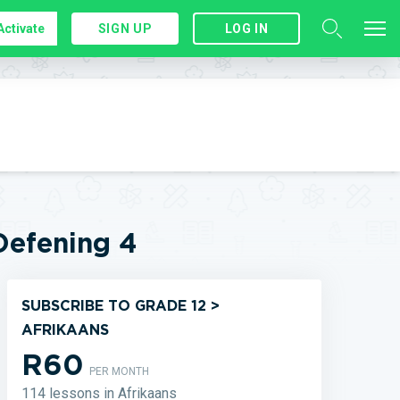
Activate
SIGN UP
LOG IN
efening 4
SUBSCRIBE TO GRADE 12 >
AFRIKAANS
R60
PER MONTH
114 lessons in Afrikaans