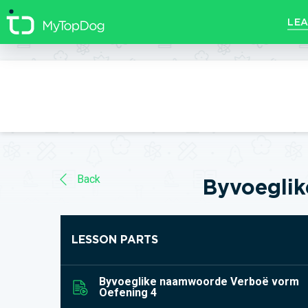
//]]>
LEA
Back
Byvoegli
LESSON PARTS
Byvoeglike naamwoorde Verboë vorm
Oefening 4