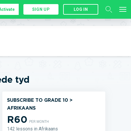
Activate
SIGN UP
LOG IN
ede tyd
SUBSCRIBE TO GRADE 10 >
AFRIKAANS
R60
PER MONTH
142 lessons in Afrikaans