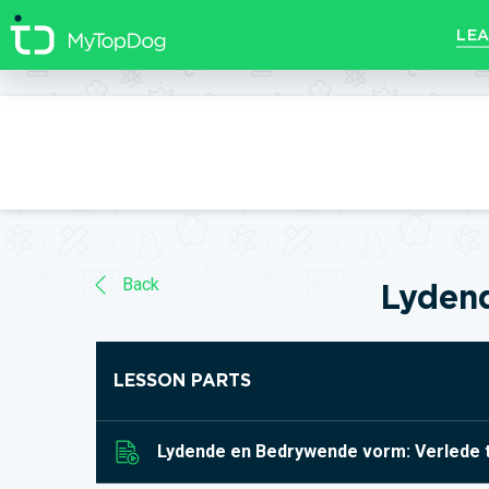
//]]>
LEA
Back
Lydend
LESSON PARTS
Lydende en Bedrywende vorm: Verlede 